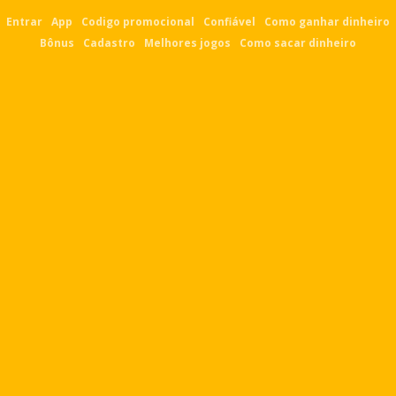
Entrar
App
Codigo promocional
Confiável
Como ganhar dinheiro
Bônus
Cadastro
Melhores jogos
Como sacar dinheiro